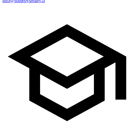
info@sothebysrealty.fi