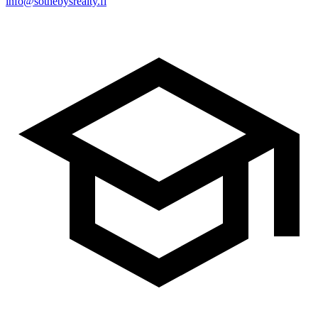
info@sothebysrealty.fi