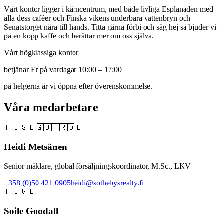
Vårt kontor ligger i kärncentrum, med både livliga Esplanaden med
alla dess caféer och Finska vikens underbara vattenbryn och
Senatstorget nära till hands. Titta gärna förbi och säg hej så bjuder vi
på en kopp kaffe och berättar mer om oss själva.
Vårt högklassiga kontor
betjänar Er på vardagar 10:00 – 17:00
på helgerna är vi öppna efter överenskommelse.
Våra medarbetare
🇫🇮
🇸🇪
🇬🇧
🇫🇷
🇩🇪
Heidi Metsänen
Senior mäklare, global försäljningskoordinator, M.Sc., LKV
+358 (0)50 421 0905
heidi@sothebysrealty.fi
🇫🇮
🇬🇧
Soile Goodall