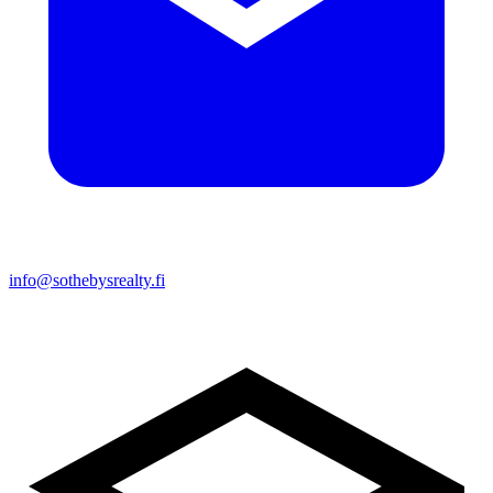
info@sothebysrealty.fi