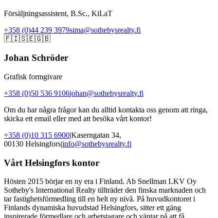
Försäljningsassistent, B.Sc., KiLaT
+358 (0)44 239 3979
sima@sothebysrealty.fi
🇫🇮
🇸🇪
🇬🇧
Johan Schröder
Grafisk formgivare
+358 (0)50 536 9106
johan@sothebysrealty.fi
Om du har några frågor kan du alltid kontakta oss genom att ringa,
skicka ett email eller med att besöka vårt kontor!
+358 (0)10 315 6900
|
Kaserngatan 34,
00130 Helsingfors
|
info@sothebysrealty.fi
Vårt Helsingfors kontor
Hösten 2015 börjar en ny era i Finland. Ab Snellman LKV Oy
Sotheby's International Realty tillträder den finska marknaden och
tar fastighetsförmedling till en helt ny nivå. På huvudkontoret i
Finlands dynamiska huvudstad Helsingfors, sitter ett gäng
inspirerade förmedlare och arbetstagare och väntar på att få