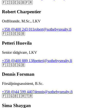
🇫🇮
🇸🇪
🇬🇧
🇫🇷
Robert Charpentier
Ordförande, M.Sc., LKV
+358 (0)400 243 011
robert@sothebysrealty.fi
🇫🇮
🇸🇪
🇬🇧
Petteri Huovila
Senior rådgivare, LKV
+358 (0)400 889 138
petteri@sothebysrealty.fi
🇫🇮
🇸🇪
🇬🇧
Dennis Forsman
Försäljningsassistent, B.Sc.
+358 (0)44 599 4407
dennis@sothebysrealty.fi
🇫🇮
🇬🇧
🇮🇷
🇹🇷
Sima Shaygan