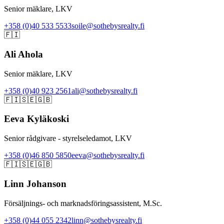
Senior mäklare, LKV
+358 (0)40 533 5533
soile@sothebysrealty.fi
🇫🇮
Ali Ahola
Senior mäklare, LKV
+358 (0)40 923 2561
ali@sothebysrealty.fi
🇫🇮
🇸🇪
🇬🇧
Eeva Kyläkoski
Senior rådgivare - styrelseledamot, LKV
+358 (0)46 850 5850
eeva@sothebysrealty.fi
🇫🇮
🇸🇪
🇬🇧
Linn Johanson
Försäljnings- och marknadsföringsassistent, M.Sc.
+358 (0)44 055 2342
linn@sothebysrealty.fi