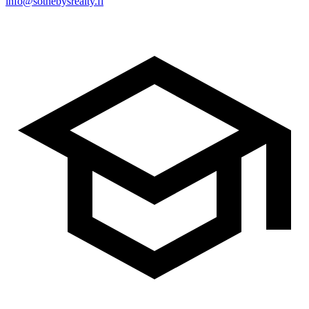
info@sothebysrealty.fi