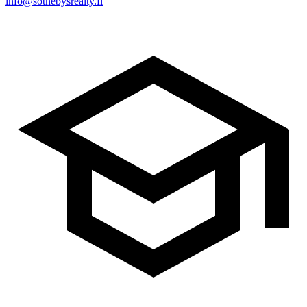
info@sothebysrealty.fi