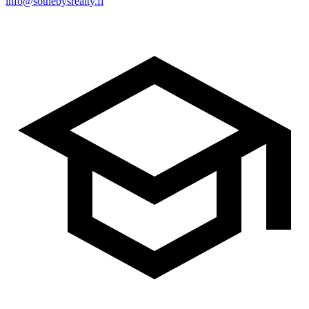
info@sothebysrealty.fi