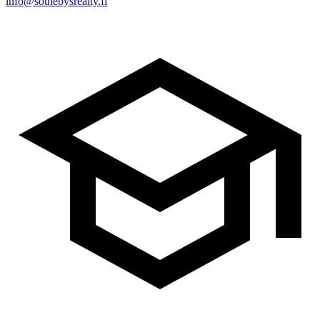
info@sothebysrealty.fi