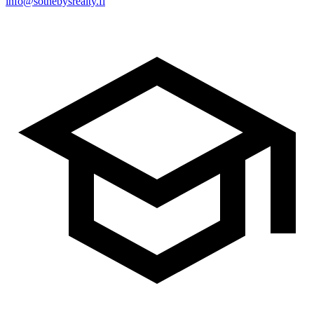
info@sothebysrealty.fi