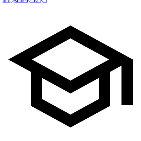
info@sothebysrealty.fi