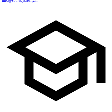
info@sothebysrealty.fi