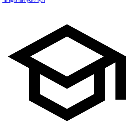
info@sothebysrealty.fi