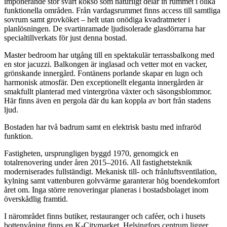
imponerande stor svart köksö som naturligt delar in rummet i olika
funktionella områden. Från vardagsrummet finns access till samtliga
sovrum samt grovköket – helt utan onödiga kvadratmeter i
planlösningen. De svartinramade ljudisolerade glasdörrarna har
specialtillverkats för just denna bostad.
Master bedroom har utgång till en spektakulär terrassbalkong med
en stor jacuzzi. Balkongen är inglasad och vetter mot en vacker,
grönskande innergård. Fontänens porlande skapar en lugn och
harmonisk atmosfär. Den exceptionellt eleganta innergården är
smakfullt planterad med vintergröna växter och säsongsblommor.
Här finns även en pergola där du kan koppla av bort från stadens
ljud.
Bostaden har två badrum samt en elektrisk bastu med infraröd
funktion.
Fastigheten, ursprungligen byggd 1970, genomgick en
totalrenovering under åren 2015–2016. All fastighetsteknik
moderniserades fullständigt. Mekanisk till- och frånluftsventilation,
kylning samt vattenburen golvvärme garanterar hög boendekomfort
året om. Inga större renoveringar planeras i bostadsbolaget inom
överskådlig framtid.
I närområdet finns butiker, restauranger och caféer, och i husets
bottenvåning finns en K-Citymarket. Helsingfors centrum ligger