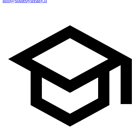
info@sothebysrealty.fi