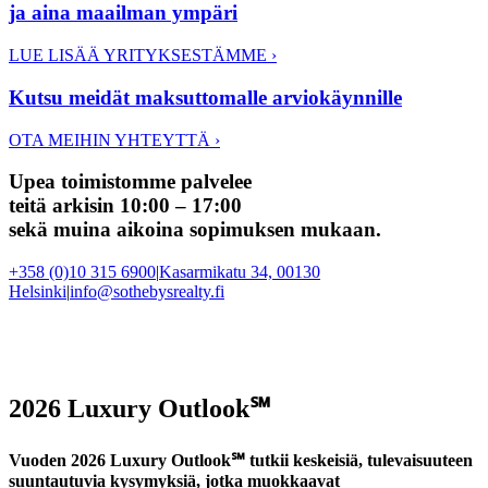
ja aina maailman ympäri
LUE LISÄÄ YRITYKSESTÄMME
›
Kutsu meidät maksuttomalle arviokäynnille
OTA MEIHIN YHTEYTTÄ
›
Upea toimistomme palvelee
teitä arkisin 10:00 – 17:00
sekä muina aikoina sopimuksen mukaan.
+358 (0)10 315 6900
|
Kasarmikatu 34, 00130
Helsinki
|
info@sothebysrealty.fi
2026 Luxury Outlook℠
Vuoden 2026 Luxury Outlook℠ tutkii keskeisiä, tulevaisuuteen
suuntautuvia kysymyksiä, jotka muokkaavat