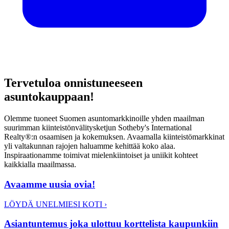
Tervetuloa onnistuneeseen
asuntokauppaan!
Olemme tuoneet Suomen asuntomarkkinoille yhden maailman
suurimman kiinteistönvälitysketjun Sotheby's International
Realty®:n osaamisen ja kokemuksen. Avaamalla kiinteistömarkkinat
yli valtakunnan rajojen haluamme kehittää koko alaa.
Inspiraationamme toimivat mielenkiintoiset ja uniikit kohteet
kaikkialla maailmassa.
Avaamme uusia ovia!
LÖYDÄ UNELMIESI KOTI
›
Asiantuntemus joka ulottuu korttelista kaupunkiin