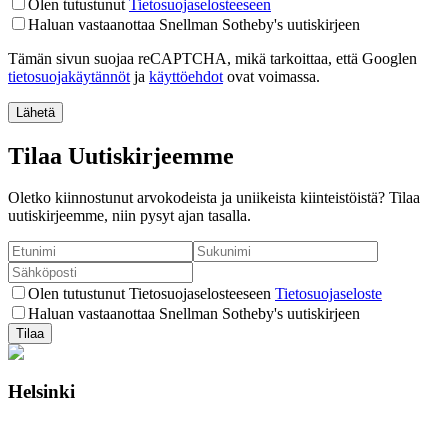
Olen tutustunut
Tietosuojaselosteeseen
Haluan vastaanottaa Snellman Sotheby's uutiskirjeen
Tämän sivun suojaa reCAPTCHA, mikä tarkoittaa, että Googlen
tietosuojakäytännöt
ja
käyttöehdot
ovat voimassa.
Lähetä
Tilaa Uutiskirjeemme
Oletko kiinnostunut arvokodeista ja uniikeista kiinteistöistä? Tilaa
uutiskirjeemme, niin pysyt ajan tasalla.
Olen tutustunut Tietosuojaselosteeseen
Tietosuojaseloste
Haluan vastaanottaa Snellman Sotheby's uutiskirjeen
Tilaa
Helsinki