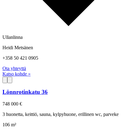
Ullanlinna
Heidi Metsänen
+358 50 421 0905
Ota yhteyttä
Katso kohde »
Lönnrotinkatu 36
748 000 €
3 huonetta, keittiö, sauna, kylpyhuone, erillinen wc, parveke
106 m²