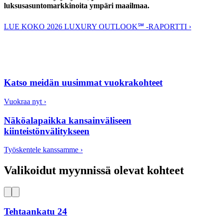
luksusasuntomarkkinoita ympäri maailmaa.
LUE KOKO 2026 LUXURY OUTLOOK℠ -RAPORTTI ›
Katso meidän uusimmat vuokrakohteet
Vuokraa nyt ›
Näköalapaikka kansainväliseen
kiinteistönvälitykseen
Työskentele kanssamme ›
Valikoidut myynnissä olevat kohteet
Tehtaankatu 24