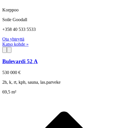
Korppoo
Soile Goodall
+358 40 533 5533
Ota yhteyttä
Katso kohde »
Bulevardi 52 A
530 000 €
2h, k, rt, kph, sauna, las.parveke
69,5 m²