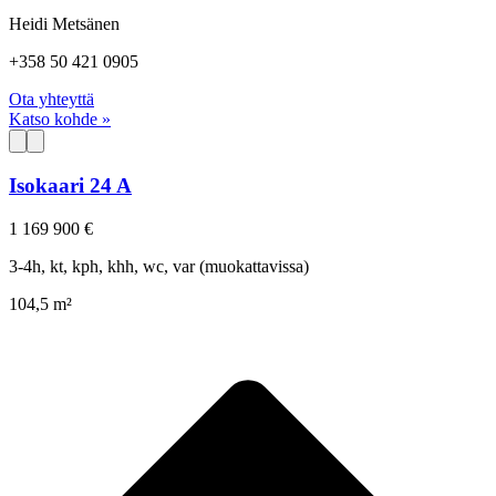
Heidi Metsänen
+358 50 421 0905
Ota yhteyttä
Katso kohde »
Isokaari 24 A
1 169 900 €
3-4h, kt, kph, khh, wc, var (muokattavissa)
104,5 m²