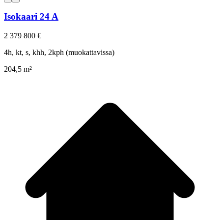
Isokaari 24 A
2 379 800 €
4h, kt, s, khh, 2kph (muokattavissa)
204,5 m²