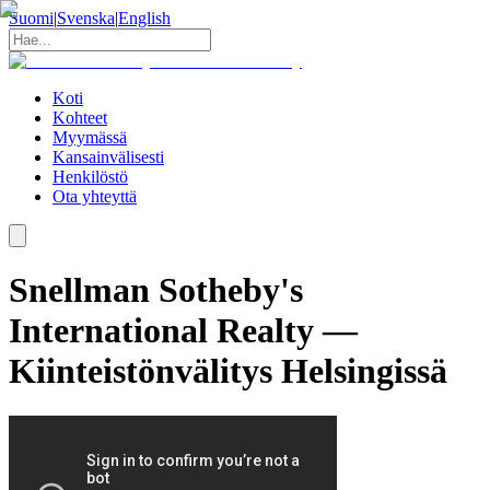
Suomi
|
Svenska
|
English
Koti
Kohteet
Myymässä
Kansainvälisesti
Henkilöstö
Ota yhteyttä
Snellman Sotheby's
International Realty —
Kiinteistönvälitys Helsingissä