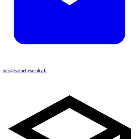
info@sothebysrealty.fi