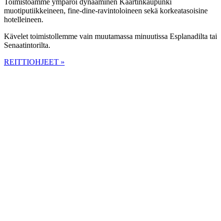
Toimistoamme ympäröi dynaaminen Kaartinkaupunki
muotiputiikkeineen, fine-dine-ravintoloineen sekä korkeatasoisine
hotelleineen.
Kävelet toimistollemme vain muutamassa minuutissa Esplanadilta tai
Senaatintorilta.
REITTIOHJEET »