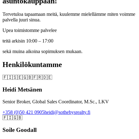
asuntokauppaan!
Tervetuloa tapaamaan meitä, kuulemme mielellämme miten voimme
palvella juuri sinua.
Upea toimistomme palvelee
teitä arkisin 10:00 – 17:00
sekä muina aikoina sopimuksen mukaan.
Henkilökuntamme
🇫🇮
🇸🇪
🇬🇧
🇫🇷
🇩🇪
Heidi Metsänen
Senior Broker, Global Sales Coordinator, M.Sc., LKV
+358 (0)50 421 0905
heidi@sothebysrealty.fi
🇫🇮
🇬🇧
Soile Goodall