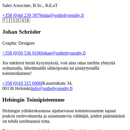
Sales Associate, B.Sc., KiLaT
+358 (0)44 239 3979
sima@sothebysrealty.fi
🇫🇮
🇸🇪
🇬🇧
Johan Schröder
Graphic Designer
+358 (0)50 536 9106
johan@sothebysrealty.fi
Jos mieleesi herää kysymyksiä, voit aina ottaa meihin yhteyttä
soittamalla, lähettämällä sähköpostia tai pistäytymällä
toimistollamme!
+358 (0)10 315 6900
|
Kasarmikatu 34,
00130 Helsinki
|
info@sothebysrealty.fi
Helsingin Toimipisteemme
Helsingin ydinkeskustassa sijaitsevassa toimistossamme tapaat
joukon motivoituneita ja asiantuntevia välittäjiä, joiden päämääränä
on tehdä unelmastasi totta.