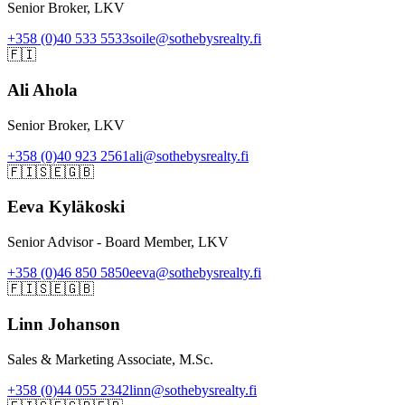
Senior Broker, LKV
+358 (0)40 533 5533
soile@sothebysrealty.fi
🇫🇮
Ali Ahola
Senior Broker, LKV
+358 (0)40 923 2561
ali@sothebysrealty.fi
🇫🇮
🇸🇪
🇬🇧
Eeva Kyläkoski
Senior Advisor - Board Member, LKV
+358 (0)46 850 5850
eeva@sothebysrealty.fi
🇫🇮
🇸🇪
🇬🇧
Linn Johanson
Sales & Marketing Associate, M.Sc.
+358 (0)44 055 2342
linn@sothebysrealty.fi