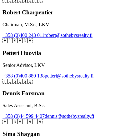
🇫🇮
🇸🇪
🇬🇧
🇫🇷
Robert Charpentier
Chairman, M.Sc., LKV
+358 (0)400 243 011
robert@sothebysrealty.fi
🇫🇮
🇸🇪
🇬🇧
Petteri Huovila
Senior Advisor, LKV
+358 (0)400 889 138
petteri@sothebysrealty.fi
🇫🇮
🇸🇪
🇬🇧
Dennis Forsman
Sales Assistant, B.Sc.
+358 (0)44 599 4407
dennis@sothebysrealty.fi
🇫🇮
🇬🇧
🇮🇷
🇹🇷
Sima Shaygan