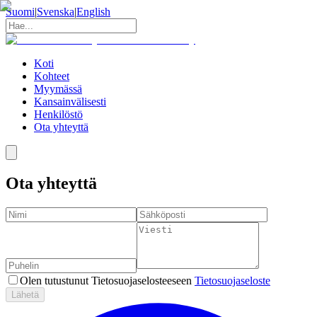
Suomi
|
Svenska
|
English
Koti
Kohteet
Myymässä
Kansainvälisesti
Henkilöstö
Ota yhteyttä
Ota yhteyttä
Olen tutustunut Tietosuojaselosteeseen
Tietosuojaseloste
Lähetä