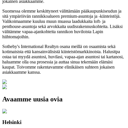
jokainen asiakkaamme.
Suomessa olemme keskittyneet välittämään pääkaupunkiseudun ja
sitä ympäröivän rannikkoalueen premium-asuntoja ja -kiinteistöjä.
Valikoimaamme kuuluu muun muassa laadukkaita loft- ja
penthouse-asuntoja sekä arvokkaita uudisrakennuskohteita. Lisäksi
välitämme vapaa-ajankohteita rannikon huviloista Lapin
hiihtomajoihin.
Sotheby's International Realtyn osana meillä on osaamista sekä
kotimaisista että kansainvälisistä kiinteistömarkkinoista. Halusitpa
ostaa tai myydä asuntosi, huvilasi, vapaa-ajan asuntosi tai kartanosi,
haluamme olla osa prosessia ja auttaa sinua tekemään elämäsi
kaupat. Toivomme rakentavamme elinikäisen suhteen jokaisen
asiakkaamme kanssa.
Avaamme uusia ovia
Helsinki