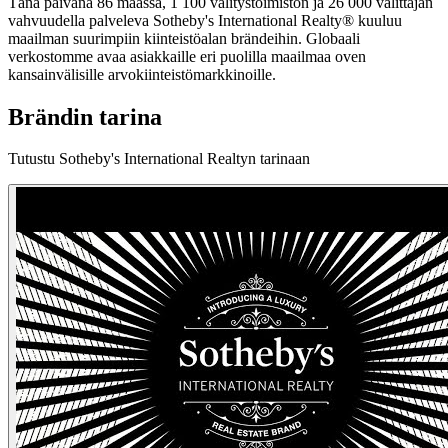
Tänä päivänä 86 maassa, 1 100 välitystoimiston ja 26 000 välittäjän
vahvuudella palveleva Sotheby's International Realty® kuuluu
maailman suurimpiin kiinteistöalan brändeihin. Globaali
verkostomme avaa asiakkaille eri puolilla maailmaa oven
kansainvälisille arvokiinteistömarkkinoille.
Brändin tarina
Tutustu Sotheby's International Realtyn tarinaan