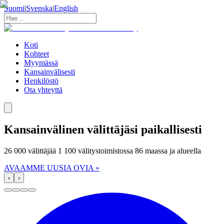
Suomi
|
Svenska
|
English
Koti
Kohteet
Myymässä
Kansainvälisesti
Henkilöstö
Ota yhteyttä
Kansainvälinen välittäjäsi paikallisesti
26 000 välittäjää 1 100 välitystoimistossa 86 maassa ja alueella
AVAAMME UUSIA OVIA »
‹
›