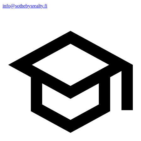
info@sothebysrealty.fi