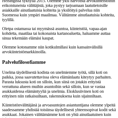
Helsingissä syksyllä 2015. Olemme yksi harvoista arvokiinteistöihin
erikoistuneista välittäjistä, joka pystyy tarjoamaan laatutietoisille
asiakkaille ainutlaatuisia kohteita ja yksilöityä palvelua niin
Suomessa kuin ympäri maailmaa. Välitämme ainutlaatuisia kohteita,
tyylillä.
Oletpa ostamassa tai myymässä asuntoa, kiinteistöä, vapaa-ajan
kohdetta, maatilaa tai kokonaista kartanoaluetta, haluamme auttaa
sinua tekemään elämäsi kaupat.
Olemme kotonamme niin kotikulmillasi kuin kansainvälisillä
arvokiinteistömarkkinoilla.
Palvelufilosofiamme
Unelma täydellisestä kodista on unelmiemme työtä, sillä koti on
paikka, jossa saavutettavissa oleva elämänlaatu kiteytyy parhaiten.
Parasta luksusta koti on silloin, kun siinä on jotakin erityistä
verrattuna alueen muihin asuntoihin sekä silloin, kun se vastaa
asukkaidensa elämäntyyliä ja unelmia. Eksklusiivinen koti on
erityinen niin ratkaisuiltaan, rakennuksena kuin sijainniltaan.
Kiinteistönvälittäjänä ja arvoasuntojen asiantuntijana olemme ylpeitä
saadessamme yhdistää toisiinsa täydellisesti yhteensopivat kodit sekä
asukkaat. Jokainen välittämämme koti on yhtä ainutlaatuinen kuin