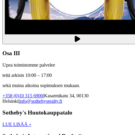
Osa III
Upea toimistomme palvelee
teitä arkisin 10:00 – 17:00
sekä muina aikoina sopimuksen mukaan.
+358 (0)10 315 6900
|
Kasarmikatu 34, 00130
Helsinki
|
info@sothebysrealty.fi
Sotheby's Huutokauppatalo
LUE LISÄÄ »