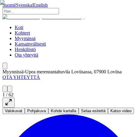
Suomi
|
Svenska
|
English
Koti
Kohteet
Myymässä
Kansainvälisesti
Henkilöstö
Ota yhteyttä
Myynnissä
›
Upea merenrantahuvila Loviisassa, 07900 Loviisa
OTA YHTEYTTÄ
1
/
62
Valokuvat
Pohjakuva
Kohde kartalla
Selaa esitettä
Katso video