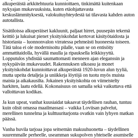
alkuperäistä arkkitehtuuria kunnioittaen, tinkimättä kuitenkaan
nykyajan mukavuuksista, kuten etäohjattavasta
keskuslämmityksestä, valokuituyhteydestä tai tilavasta kahden auton
autotallista.
Sisätiloissa alkuperäiset kakluunit, paljaat hirret, puusepän tekemä
keittiö ja lukuisat pienet yksityiskohdat kertovat käsityötaidosta ja
historiasta – luonnonvalon virratessa pehmeästi huoneesta toiseen.
Tätä taloa ei ole modernisoitu pilalle, vaan se on entisöity
ammattitaidolla, hyvällä maulla ja ripauksella leikkisyyttä.
Lopputulos yhdistää saumattomasti menneen ajan eleganssin ja
nykypäivän mukavuudet. Rakennuksen ulkoasu ja monet
yksityiskohdat kunnioittavat alkuperäistä 1920-luvun alun tyyliä,
mutta upeita detaljeja ja uniikkeja löytöjä on tuotu myös muista
maista ja aikakausilta. Jokainen yksityiskohta on viimeistelty
harkiten, laatu edellä. Kokonaisuus on samalla sekä vaikuttava että
valloittavan kodikas.
Ja kun upeat, vanhat kuusiaidat takaavat täydellisen rauhan, tuntuu
kuin olisit omassa maailmassasi – vaikka Loviisan palvelut,
merellinen tunnelma ja kulttuuritarjonta ovatkin vain lyhyen matkan
päässä.
Vanha huvila tarjoaa jopa seitsemän makuuhuonetta – täydellinen
suuremmalle perheelle, useamman sukupolven yhteiselle asumiselle