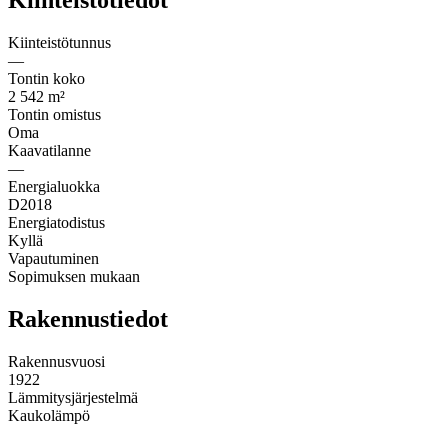
Kiinteistötunnus
—
Tontin koko
2 542 m²
Tontin omistus
Oma
Kaavatilanne
—
Energialuokka
D2018
Energiatodistus
Kyllä
Vapautuminen
Sopimuksen mukaan
Rakennustiedot
Rakennusvuosi
1922
Lämmitysjärjestelmä
Kaukolämpö