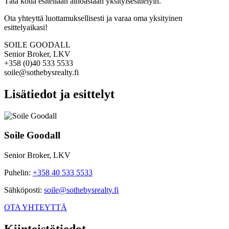
Tätä kotia esitellään ainoastaan yksityisesittelyin.
Ota yhteyttä luottamuksellisesti ja varaa oma yksityinen
esittelyaikasi!
SOILE GOODALL
Senior Broker, LKV
+358 (0)40 533 5533
soile@sothebysrealty.fi
Lisätiedot ja esittelyt
Soile Goodall
Senior Broker, LKV
Puhelin
:
+358 40 533 5533
Sähköposti
:
soile@sothebysrealty.fi
OTA YHTEYTTÄ
Kiinteistötiedot