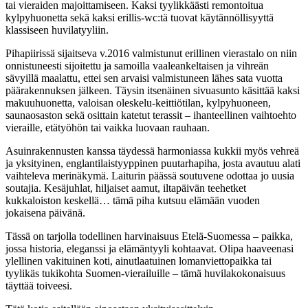
tai vieraiden majoittamiseen. Kaksi tyylikkäästi remontoitua
kylpyhuonetta sekä kaksi erillis-wc:tä tuovat käytännöllisyyttä
klassiseen huvilatyyliin.
Pihapiirissä sijaitseva v.2016 valmistunut erillinen vierastalo on niin
onnistuneesti sijoitettu ja samoilla vaaleankeltaisen ja vihreän
sävyillä maalattu, ettei sen arvaisi valmistuneen lähes sata vuotta
päärakennuksen jälkeen. Täysin itsenäinen sivuasunto käsittää kaksi
makuuhuonetta, valoisan oleskelu-keittiötilan, kylpyhuoneen,
saunaosaston sekä osittain katetut terassit – ihanteellinen vaihtoehto
vieraille, etätyöhön tai vaikka luovaan rauhaan.
Asuinrakennusten kanssa täydessä harmoniassa kukkii myös vehreä
ja yksityinen, englantilaistyyppinen puutarhapiha, josta avautuu alati
vaihteleva merinäkymä. Laiturin päässä soutuvene odottaa jo uusia
soutajia. Kesäjuhlat, hiljaiset aamut, iltapäivän teehetket
kukkaloiston keskellä… tämä piha kutsuu elämään vuoden
jokaisena päivänä.
Tässä on tarjolla todellinen harvinaisuus Etelä-Suomessa – paikka,
jossa historia, eleganssi ja elämäntyyli kohtaavat. Olipa haaveenasi
ylellinen vakituinen koti, ainutlaatuinen lomanviettopaikka tai
tyylikäs tukikohta Suomen-vierailuille – tämä huvilakokonaisuus
täyttää toiveesi.