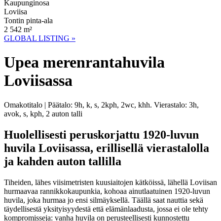
Kaupunginosa
Loviisa
Tontin pinta-ala
2 542 m²
GLOBAL LISTING »
Upea merenrantahuvila
Loviisassa
Omakotitalo | Päätalo: 9h, k, s, 2kph, 2wc, khh. Vierastalo: 3h,
avok, s, kph, 2 auton talli
Huolellisesti peruskorjattu 1920-luvun
huvila Loviisassa, erillisellä vierastalolla
ja kahden auton tallilla
Tiheiden, lähes viisimetristen kuusiaitojen kätköissä, lähellä Loviisan
hurmaavaa rannikkokaupunkia, kohoaa ainutlaatuinen 1920-luvun
huvila, joka hurmaa jo ensi silmäyksellä. Täällä saat nauttia sekä
täydellisestä yksityisyydestä että elämänlaadusta, jossa ei ole tehty
kompromisseja: vanha huvila on perusteellisesti kunnostettu