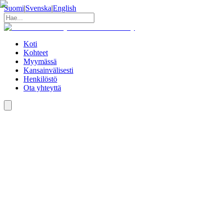
Suomi
|
Svenska
|
English
Koti
Kohteet
Myymässä
Kansainvälisesti
Henkilöstö
Ota yhteyttä