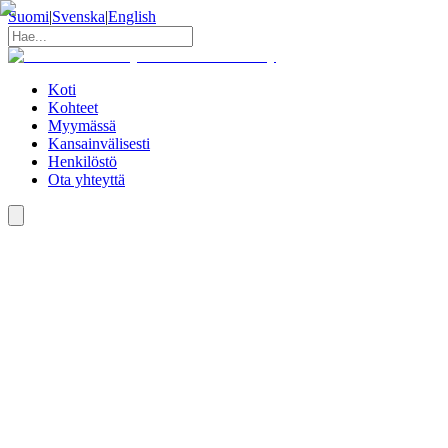
Suomi
|
Svenska
|
English
Koti
Kohteet
Myymässä
Kansainvälisesti
Henkilöstö
Ota yhteyttä