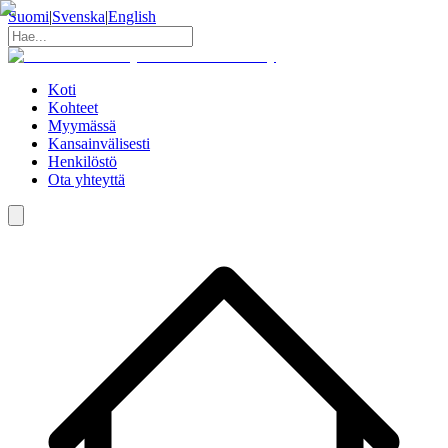
Suomi
|
Svenska
|
English
Koti
Kohteet
Myymässä
Kansainvälisesti
Henkilöstö
Ota yhteyttä