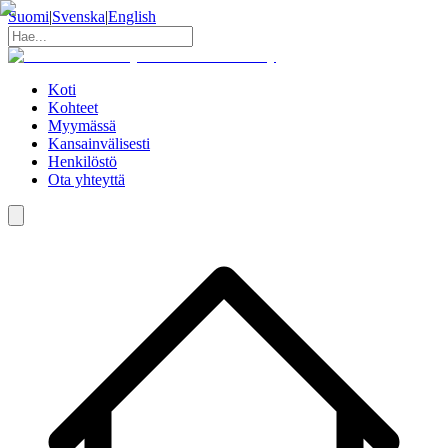
Suomi
|
Svenska
|
English
Koti
Kohteet
Myymässä
Kansainvälisesti
Henkilöstö
Ota yhteyttä