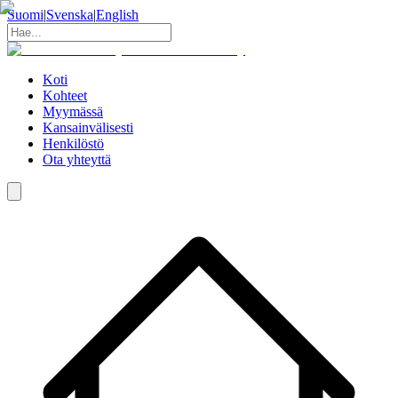
Suomi
|
Svenska
|
English
Koti
Kohteet
Myymässä
Kansainvälisesti
Henkilöstö
Ota yhteyttä