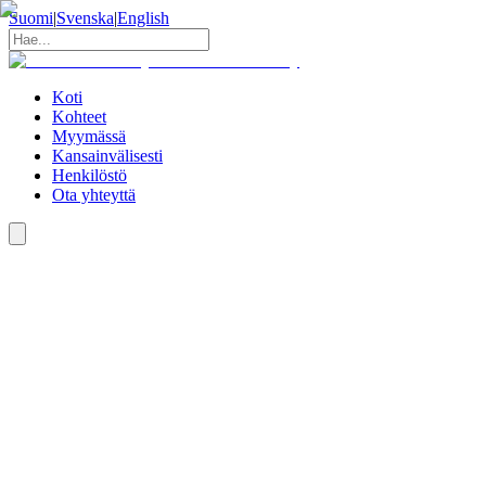
Suomi
|
Svenska
|
English
Koti
Kohteet
Myymässä
Kansainvälisesti
Henkilöstö
Ota yhteyttä