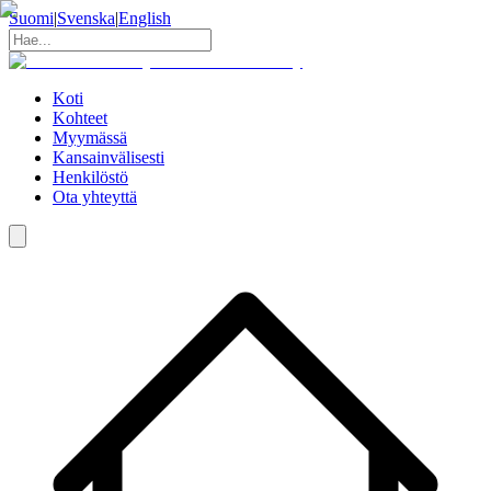
Suomi
|
Svenska
|
English
Koti
Kohteet
Myymässä
Kansainvälisesti
Henkilöstö
Ota yhteyttä