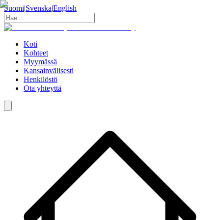
Suomi
|
Svenska
|
English
Koti
Kohteet
Myymässä
Kansainvälisesti
Henkilöstö
Ota yhteyttä