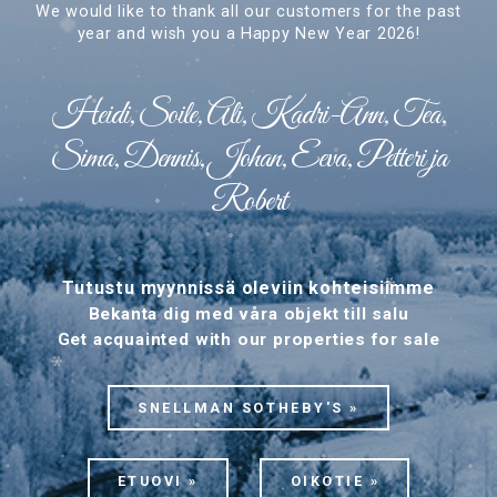
We would like to thank all our customers for the past
year and wish you a Happy New Year 2026!
Heidi, Soile, Ali, Kadri-Ann, Tea,
Sima, Dennis, Johan, Eeva, Petteri ja
Robert
Tutustu myynnissä oleviin kohteisiimme
Bekanta dig med våra objekt till salu
Get acquainted with our properties for sale
SNELLMAN SOTHEBY'S »
ETUOVI »
OIKOTIE »