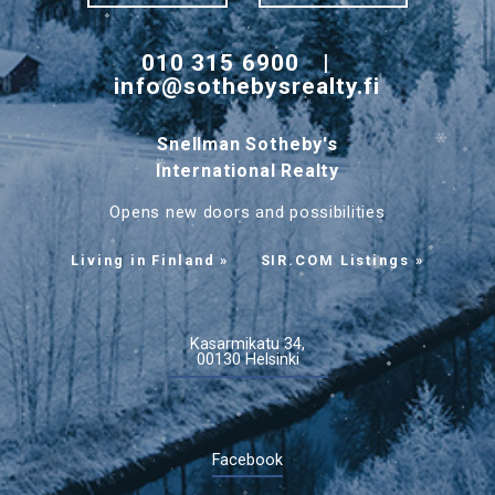
010 315 6900
|
info@sothebysrealty.fi
Snellman Sotheby's
International Realty
Opens new doors and possibilities
Living in Finland »
SIR.COM Listings »
Kasarmikatu 34,
00130 Helsinki
Facebook