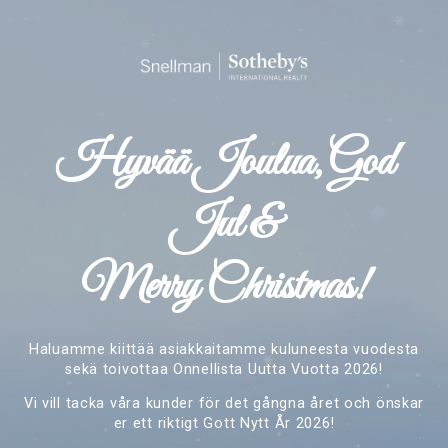
Hyvää Joulua, God
Jul &
Merry Christmas!
Haluamme kiittää asiakkaitamme kuluneesta vuodesta
sekä toivottaa Onnellista Uutta Vuotta 2026!
Vi vill tacka våra kunder för det gångna året och önskar
er ett riktigt Gott Nytt År 2026!